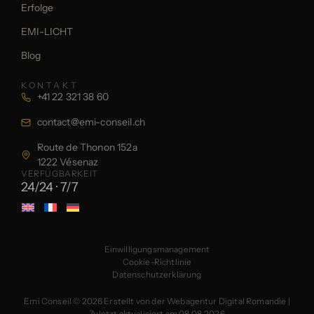
Erfolge
EMI-LICHT
Blog
KONTAKT
+41 22 321 38 60
contact@emi-conseil.ch
Route de Thonon 152a
1222 Vésenaz
VERFÜGBARKEIT
24/24 · 7/7
Einwilligungsmanagement
Cookie-Richtlinie
Datenschutzerklärung
Emi Conseil © 2026
Erstellt von der Webagentur Digital Romandie
|
Zuletzt aktualisiert am 08.08.2026