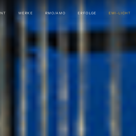
ENT
WERKE
RMO/AMO
ERFOLGE
EMI-LICHT