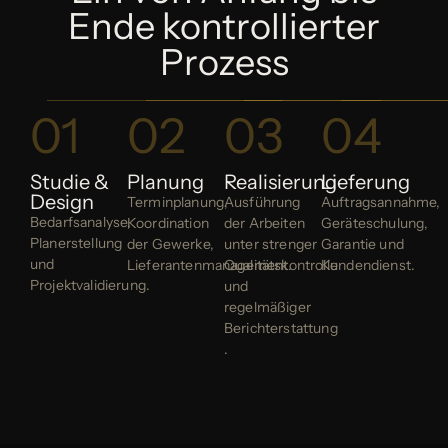
Ende kontrollierter
Prozess
01
02
03
04
Studie &
Planung
Realisierung
Lieferung
Design
Terminplanung,
Ausführung
Auftragsannahme,
Bedarfsanalyse,
Koordination
der Arbeiten
Geräteschulung,
Planerstellung
der Gewerke,
unter strenger
Garantie und
und
Lieferantenmanagement.
Qualitätskontrolle
Kundendienst.
Projektvalidierung.
und
regelmäßiger
Berichterstattung
.