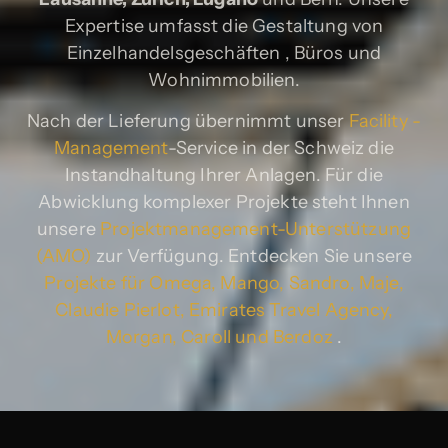
Expertise umfasst die Gestaltung von
Einzelhandelsgeschäften , Büros und
Wohnimmobilien.
Nach der Lieferung übernimmt unser
Facility -
Management
-Service in der Schweiz die
Instandhaltung Ihrer Anlagen. Für die
Abwicklung komplexer Projekte steht Ihnen
unsere
Projektmanagement-Unterstützung
(AMO)
zur Verfügung. Entdecken Sie unsere
Projekte für Omega, Mango, Sandro, Maje,
Claudie Pierlot, Emirates Travel Agency,
Morgan, Caroll und Berdoz
.