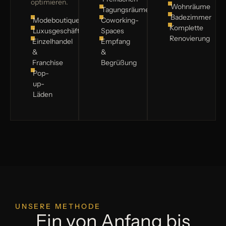
optimieren.
Wohnräume
Tagungsräume
Badezimmer
Modeboutiquen
Coworking-
Komplette
Luxusgeschäfte
Spaces
Renovierung
Einzelhandel
Empfang
&
&
Franchise
Begrüßung
Pop-
up-
Läden
UNSERE METHODE
Ein von Anfang bis