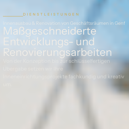
DIENSTLEISTUNGEN
Innenausbau & Renovation von Geschäftsräumen in Genf
Maßgeschneiderte
Entwicklungs- und
Renovierungsarbeiten
Von der Konzeption bis zur schlüsselfertigen
Übergabe setzen wir Ihre
Inneneinrichtungsprojekte fachkundig und kreativ
um.