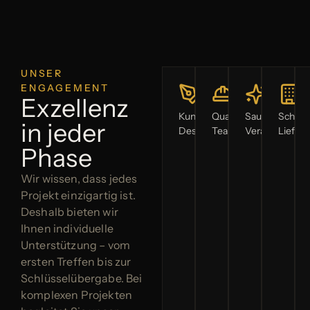
UNSER
ENGAGEMENT
Exzellenz
Kundenspezifisches
Qualifizierte
Saubere
Schlüss
in jeder
Design
Teams
Verarbeitung
Liefer
Phase
Wir wissen, dass jedes
Projekt einzigartig ist.
Deshalb bieten wir
Ihnen individuelle
Unterstützung – vom
ersten Treffen bis zur
Schlüsselübergabe. Bei
komplexen Projekten