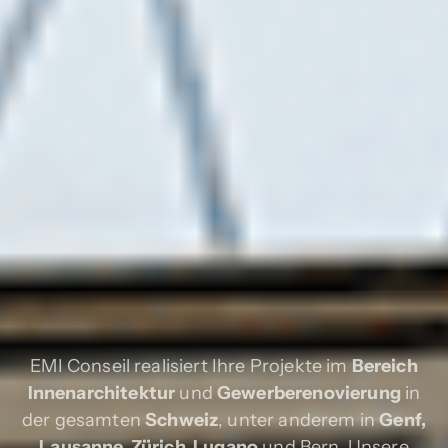
EMI Conseil realisiert Ihre Projekte im
Bereich
Innenarchitektur
und
Gewerberenovierung
in
der gesamten
Schweiz
, unter anderem in
Genf,
Lausanne, Zürich, Lugano
und Bern. Unsere