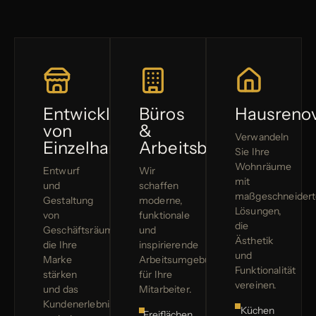
Entwicklung
Büros
Hausreno
von
&
Verwandeln
Einzelhandelsflächen
Arbeitsbereiche
Sie Ihre
Wohnräume
Entwurf
Wir
mit
und
schaffen
maßgeschneider
Gestaltung
moderne,
Lösungen,
von
funktionale
die
Geschäftsräumen,
und
Ästhetik
die Ihre
inspirierende
und
Marke
Arbeitsumgebungen
Funktionalität
stärken
für Ihre
vereinen.
und das
Mitarbeiter.
Kundenerlebnis
Küchen
Freiflächen