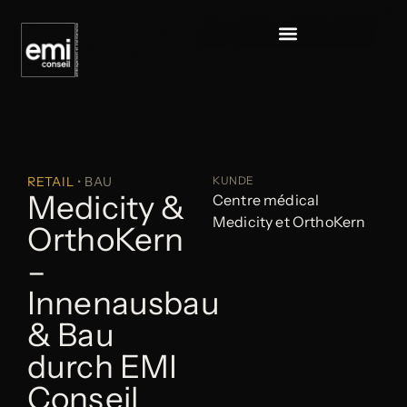
RETAIL
• BAU
KUNDE
Medicity &
Centre médical
Medicity et OrthoKern
OrthoKern
–
Innenausbau
& Bau
durch EMI
Conseil